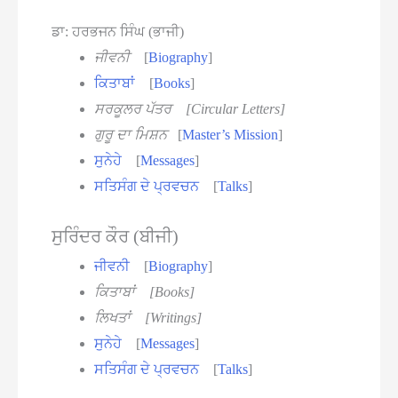
ਡਾ: ਹਰਭਜਨ ਸਿੰਘ (ਭਾਜੀ)
ਜੀਵਨੀ
[
Biography
]
ਕਿਤਾਬਾਂ
[
Books
]
ਸਰਕੂਲਰ ਪੱਤਰ
[Circular Letters]
ਗੁਰੂ ਦਾ ਮਿਸ਼ਨ
[
Master’s Mission
]
ਸੁਨੇਹੇ
[
Messages
]
ਸਤਿਸੰਗ ਦੇ ਪ੍ਰਵਚਨ
[
Talks
]
ਸੁਰਿੰਦਰ ਕੌਰ (ਬੀਜੀ)
ਜੀਵਨੀ
[
Biography
]
ਕਿਤਾਬਾਂ [Books]
ਲਿਖਤਾਂ [Writings]
ਸੁਨੇਹੇ
[
Messages
]
ਸਤਿਸੰਗ ਦੇ ਪ੍ਰਵਚਨ
[
Talks
]