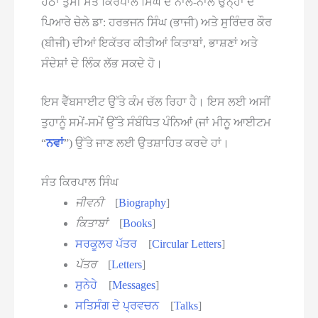
ਹੇਠਾਂ ਤੁਸੀਂ ਸੰਤ ਕਿਰਪਾਲ ਸਿੰਘ ਦੇ ਨਾਲ-ਨਾਲ ਉਨ੍ਹਾਂ ਦੇ
ਪਿਆਰੇ ਚੇਲੇ ਡਾ: ਹਰਭਜਨ ਸਿੰਘ (ਭਾਜੀ) ਅਤੇ ਸੁਰਿੰਦਰ ਕੌਰ
(ਬੀਜੀ) ਦੀਆਂ ਇਕੱਤਰ ਕੀਤੀਆਂ ਕਿਤਾਬਾਂ, ਭਾਸ਼ਣਾਂ ਅਤੇ
ਸੰਦੇਸ਼ਾਂ ਦੇ ਲਿੰਕ ਲੱਭ ਸਕਦੇ ਹੋ।
ਇਸ ਵੈੱਬਸਾਈਟ ਉੱਤੇ ਕੰਮ ਚੱਲ ਰਿਹਾ ਹੈ। ਇਸ ਲਈ ਅਸੀਂ
ਤੁਹਾਨੂੰ ਸਮੇਂ-ਸਮੇਂ ਉੱਤੇ ਸੰਬੰਧਿਤ ਪੰਨਿਆਂ (ਜਾਂ ਮੀਨੂ ਆਈਟਮ
“
ਨਵਾਂ
”) ਉੱਤੇ ਜਾਣ ਲਈ ਉਤਸ਼ਾਹਿਤ ਕਰਦੇ ਹਾਂ।
ਸੰਤ ਕਿਰਪਾਲ ਸਿੰਘ
ਜੀਵਨੀ
[
Biography
]
ਕਿਤਾਬਾਂ
[
Books
]
ਸਰਕੂਲਰ ਪੱਤਰ
[
Circular Letters
]
ਪੱਤਰ
[
Letters
]
ਸੁਨੇਹੇ
[
Messages
]
ਸਤਿਸੰਗ ਦੇ ਪ੍ਰਵਚਨ
[
Talks
]