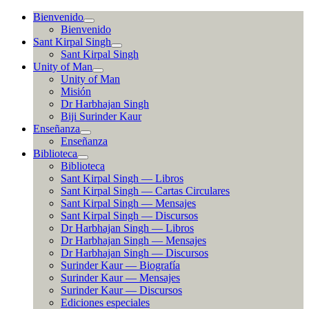
Ir
Bienvenido
al
Bienvenido
contenido
Sant Kirpal Singh
Sant Kirpal Singh
Unity of Man
Unity of Man
Misión
Dr Harbhajan Singh
Biji Surinder Kaur
Enseñanza
Enseñanza
Biblioteca
Biblioteca
Sant Kirpal Singh — Libros
Sant Kirpal Singh — Cartas Circulares
Sant Kirpal Singh — Mensajes
Sant Kirpal Singh — Discursos
Dr Harbhajan Singh — Libros
Dr Harbhajan Singh — Mensajes
Dr Harbhajan Singh — Discursos
Surinder Kaur — Biografía
Surinder Kaur — Mensajes
Surinder Kaur — Discursos
Ediciones especiales