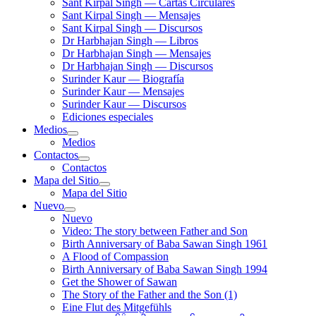
Sant Kirpal Singh — Cartas Circulares
Sant Kirpal Singh — Mensajes
Sant Kirpal Singh — Discursos
Dr Harbhajan Singh — Libros
Dr Harbhajan Singh — Mensajes
Dr Harbhajan Singh — Discursos
Surinder Kaur — Biografía
Surinder Kaur — Mensajes
Surinder Kaur — Discursos
Ediciones especiales
Medios
Medios
Contactos
Contactos
Mapa del Sitio
Mapa del Sitio
Nuevo
Nuevo
Video: The story between Father and Son
Birth Anniversary of Baba Sawan Singh 1961
A Flood of Compassion
Birth Anniversary of Baba Sawan Singh 1994
Get the Shower of Sawan
The Story of the Father and the Son (1)
Eine Flut des Mitgefühls