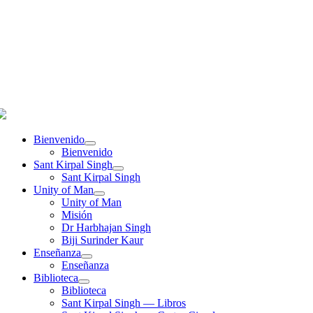
Bienvenido
Bienvenido
Sant Kirpal Singh
Sant Kirpal Singh
Unity of Man
Unity of Man
Misión
Dr Harbhajan Singh
Biji Surinder Kaur
Enseñanza
Enseñanza
Biblioteca
Biblioteca
Sant Kirpal Singh — Libros