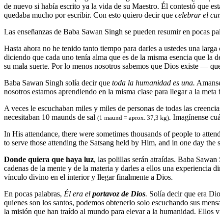
de nuevo si había escrito ya la vida de su Maestro. Él contestó que e
quedaba mucho por escribir. Con esto quiero decir que
celebrar el c
Las enseñanzas de Baba Sawan Singh se pueden resumir en pocas pa
Hasta ahora no he tenido tanto tiempo para darles a ustedes una larga
diciendo que cada uno tenía alma que es de la misma esencia que la de
su mala suerte. Por lo menos nosotros sabemos que Dios existe — que e
Baba Sawan Singh solía decir que
toda la humanidad es una.
Amanse 
nosotros estamos aprendiendo en la misma clase para llegar a la meta f
A veces le escuchaban miles y miles de personas de todas las creencias
necesitaban 10 maunds de sal
. Imagínense cuá
(1 maund = aprox. 37,3 kg)
In His attendance, there were sometimes thousands of people to attend
to serve those attending the Satsang held by Him, and in one day the 
Donde quiera que haya luz
, las polillas serán atraídas. Baba Sawan 
cadenas de la mente y de la materia y darles a ellos una experiencia di
vínculo divino en el interior y llegar finalmente a Dios.
En pocas palabras,
Él era el
portavoz de Dios
.
Solía decir que era Dio
quienes son los santos, podemos obtenerlo solo escuchando sus mensaj
la misión que han traído al mundo para elevar a la humanidad. Ellos 