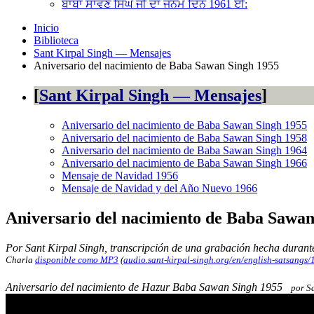
ਬਾਬਾ ਸਾਵਣ ਸਿੰਘ ਜੀ ਦਾ ਜਨਮ ਦਿਨ 1961 ਈ:
Inicio
Biblioteca
Sant Kirpal Singh — Mensajes
Aniversario del nacimiento de Baba Sawan Singh 1955
Sant Kirpal Singh — Mensajes
Aniversario del nacimiento de Baba Sawan Singh 1955
Aniversario del nacimiento de Baba Sawan Singh 1958
Aniversario del nacimiento de Baba Sawan Singh 1964
Aniversario del nacimiento de Baba Sawan Singh 1966
Mensaje de Navidad 1956
Mensaje de Navidad y del Año Nuevo 1966
Aniversario del nacimiento de Baba Sawan
Por Sant Kirpal Singh, transcripción de una grabación hecha durante
Charla
disponible como
MP3
(
audio.sant-kirpal-singh.org/en/english-satsangs
Aniversario del nacimiento de Hazur Baba Sawan Singh 1955
por S