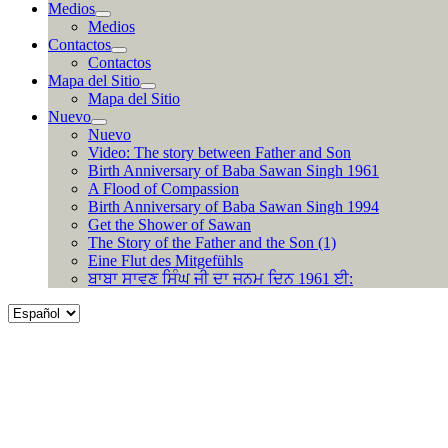
Medios
Medios
Contactos
Contactos
Mapa del Sitio
Mapa del Sitio
Nuevo
Nuevo
Video: The story between Father and Son
Birth Anniversary of Baba Sawan Singh 1961
A Flood of Compassion
Birth Anniversary of Baba Sawan Singh 1994
Get the Shower of Sawan
The Story of the Father and the Son (1)
Eine Flut des Mitgefühls
ਬਾਬਾ ਸਾਵਣ ਸਿੰਘ ਜੀ ਦਾ ਜਨਮ ਦਿਨ 1961 ਈ:
Choose
a
language