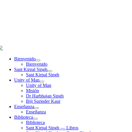
Bienvenido
Bienvenido
Sant Kirpal Singh
Sant Kirpal Singh
Unity of Man
Unity of Man
Misión
Dr Harbhajan Singh
Biji Surinder Kaur
Enseñanza
Enseñanza
Biblioteca
Biblioteca
Sant Kirpal Singh — Libros