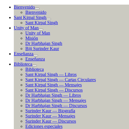
Ir
Bienvenido
al
Bienvenido
contenido
Sant Kirpal Singh
Sant Kirpal Singh
Unity of Man
Unity of Man
Misión
Dr Harbhajan Singh
Biji Surinder Kaur
Enseñanza
Enseñanza
Biblioteca
Biblioteca
Sant Kirpal Singh — Libros
Sant Kirpal Singh — Cartas Circulares
Sant Kirpal Singh — Mensajes
Sant Kirpal Singh — Discursos
Dr Harbhajan Singh — Libros
Dr Harbhajan Singh — Mensajes
Dr Harbhajan Singh — Discursos
Surinder Kaur — Biografía
Surinder Kaur — Mensajes
Surinder Kaur — Discursos
Ediciones especiales