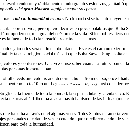
staba escribiendo muy rápidamente dando grandes esfuerzos, y añadió que
umpleaños del
gran Maestro
significa seguir sus pasos.
labras:
Toda la humanidad es una.
No importa si se trata de creyentes 
 charla sobre su vida, pero quiero decirles en pocas palabras que Baba S
l Todopoderoso, una gota del océano de la vida. Si los pobres ateos no 
s la fuente de toda la Creación y de todas las almas.
todos y todo les será dado en abundancia. Este es el camino exterior. 
inal. Esta es la religión social más alta que Baba Sawan Singh solía ens
, colores y confesiones. Una vez quise saber cuánta sal utilizaban en l
ntas personas le escuchaban.
, of all creeds and colours and denominations. So much so, once I had a
salt spent ran up to 10 maunds
. Just consider h
(1 maund = aprox. 37,3 kg)
Singh era la fuente de toda la bondad, la espiritualidad y la vida ética. 
recta del más allá. Liberaba a las almas del abismo de las indrias (ment
s que hablaba a través de él algunas veces. Tales Santos darán esta v
es personales que dan de vez en cuando, que se refieren de dónde viene
vienen para toda la humanidad.