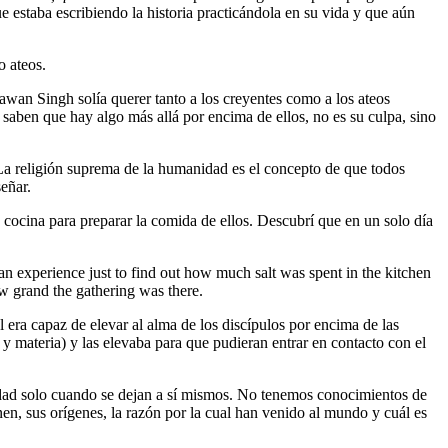
 estaba escribiendo la historia practicándola en su vida y que aún
o ateos.
awan Singh solía querer tanto a los creyentes como a los ateos
saben que hay algo más allá por encima de ellos, no es su culpa, sino
La religión suprema de la humanidad es el concepto de que todos
eñar.
a cocina para preparar la comida de ellos. Descubrí que en un solo día
n experience just to find out how much salt was spent in the kitchen
ow grand the gathering was there.
El era capaz de elevar al alma de los discípulos por encima de las
e y materia) y las elevaba para que pudieran entrar en contacto con el
erdad solo cuando se dejan a sí mismos. No tenemos conocimientos de
n, sus orígenes, la razón por la cual han venido al mundo y cuál es