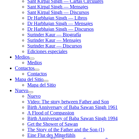
Sant Kirpal Singh — Cartas Circulares
Sant Kirpal Singh — Mensajes
Sant Kirpal Singh — Discursos
Dr Harbhajan Singh — Libros
Dr Harbhajan Singh — Mensajes
Dr Harbhajan Singh — Discursos
Surinder Kaur — Biografía
Surinder Kaur — Mensajes
Surinder Kaur — Discursos
Ediciones especiales
Medios
Medios
Contactos
Contactos
Mapa del Sitio
Mapa del Sitio
Nuevo
Nuevo
Video: The story between Father and Son
Birth Anniversary of Baba Sawan Singh 1961
A Flood of Compassion
Birth Anniversary of Baba Sawan Singh 1994
Get the Shower of Sawan
The Story of the Father and the Son (1)
Eine Flut des Mitgefühls