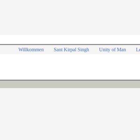
Willkommen
Sant Kirpal Singh
Unity of Man
L