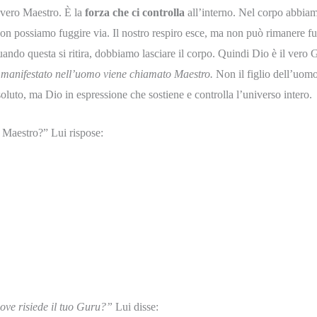
l vero Maestro. È la
forza che ci controlla
all’interno. Nel corpo abbiam
 non possiamo fuggire via. Il nostro respiro esce, ma non può rimanere f
ndo questa si ritira, dobbiamo lasciare il corpo. Quindi Dio è il vero G
è manifestato nell’uomo viene chiamato Maestro.
Non il figlio dell’uomo
oluto, ma Dio in espressione che sostiene e controlla l’universo intero.
uo Maestro?” Lui rispose:
ve risiede il tuo Guru?”
Lui disse: