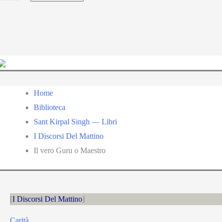
a
language
Home
Biblioteca
Sant Kirpal Singh — Libri
I Discorsi Del Mattino
Il vero Guru o Maestro
I Discorsi Del Mattino
Carità